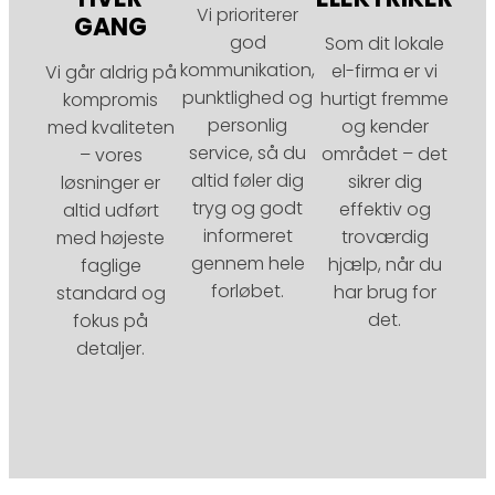
Vi prioriterer
GANG
god
Som dit lokale
kommunikation,
el-firma er vi
Vi går aldrig på
punktlighed og
hurtigt fremme
kompromis
personlig
og kender
med kvaliteten
service, så du
området – det
– vores
altid føler dig
sikrer dig
løsninger er
tryg og godt
effektiv og
altid udført
informeret
troværdig
med højeste
gennem hele
hjælp, når du
faglige
forløbet.
har brug for
standard og
det.
fokus på
detaljer.