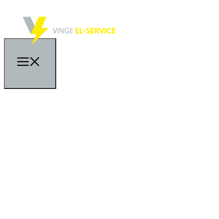
VELKOMMEN TIL VINGE EL-SERVICE APS
ELEKTRIKER OG EL
INSTALLATØR MED
FOKUS PÅ KVALITET OG